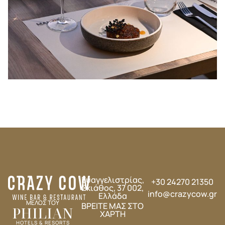
Ευαγγελιστρίας,
+30 24270 21350
Σκιάθος, 37 002,
info@crazycow.gr
Ελλάδα
ΜΕΛΟΣ ΤΟΥ
ΒΡΕΙΤΕ ΜΑΣ ΣΤΟ
PHILIAN
ΧΑΡΤΗ
HOTELS & RESORTS